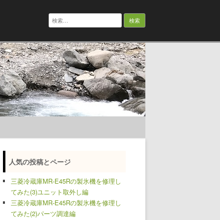
検
索:
人気の投稿とページ
三菱冷蔵庫MR-E45Rの製氷機を修理し
てみた(3)ユニット取外し編
三菱冷蔵庫MR-E45Rの製氷機を修理し
てみた(2)パーツ調達編