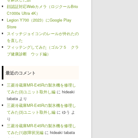
顔認証対応Webカメラ（ロジクールBrio
C1000s Ultra 4K）
Legion Y700（2023）にGoogle Play
Store
スイッチジョイコンのレールが外れたの
を直した
フィッテングしてみた（ゴルフ５ クラ
ブ健康診断 ウッド編）
最近のコメント
三菱冷蔵庫MR-E45Rの製氷機を修理し
てみた(3)ユニット取外し編
に
hideaki
tabata
より
三菱冷蔵庫MR-E45Rの製氷機を修理し
てみた(3)ユニット取外し編
に
ゆう
よ
り
三菱冷蔵庫MR-E45Rの製氷機を修理し
てみた(1)故障状況編
に
hideaki tabata