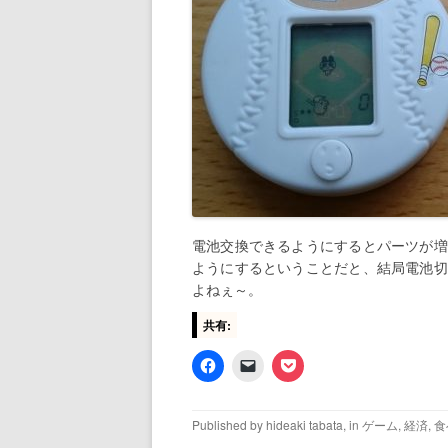
電池交換できるようにするとパーツが増
ようにするということだと、結局電池切
よねぇ～。
共有:
Published by
hideaki tabata
, in
ゲーム
,
経済
,
食