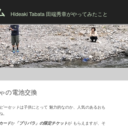
ム
Hideaki Tabata 田端秀章がやってみたこと
Skip to content
ゃの電池交換
ピーセット
は子供にとって 魅力的なのか、人気のあるおも
ね。
カード
か
「プリパラ」の限定チケット
が もらえますが、そ