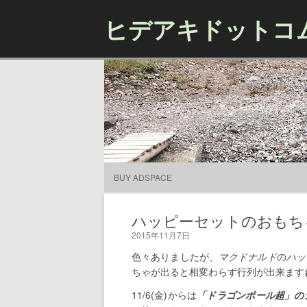
ヒデアキドットコ
BUY ADSPACE
ハッピーセットのおもち
2015年11月7日
色々ありましたが、
マクドナルド
の
ハッ
ちゃが出ると相変わらず行列が出来ます
11/6(金)からは
「ドラゴンボール超」の