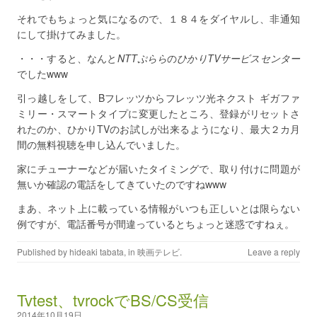
それでもちょっと気になるので、１８４をダイヤルし、非通知
にして掛けてみました。
・・・すると、なんと
NTTぷらら
の
ひかりTVサービスセンター
でしたwww
引っ越しをして、Bフレッツからフレッツ光ネクスト ギガファ
ミリー・スマートタイプに変更したところ、登録がリセットさ
れたのか、ひかりTVのお試しが出来るようになり、最大２カ月
間の無料視聴を申し込んでいました。
家にチューナーなどが届いたタイミングで、取り付けに問題が
無いか確認の電話をしてきていたのですねwww
まあ、ネット上に載っている情報がいつも正しいとは限らない
例ですが、電話番号が間違っているとちょっと迷惑ですねぇ。
Published by
hideaki tabata
, in
映画テレビ
.
Leave a reply
Tvtest、tvrockでBS/CS受信
2014年10月19日