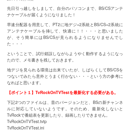
先日引っ越しをしまして、自分のパソコンまで、BS/CSアンテ
ナケーブルが届くようになりました！
早速分配器を用意して、PT2に地デジ×2系統とBS/CS×2系統に
アンテナケーブルを挿して、快適に！！・・・と思いました
が、そう簡単にはBS/CSが見られるようになりませんでし
た・・・
ということで、試行錯誤しながらようやく動作するようになっ
たので、メモ書きを残しておきます。
地デジを見られる環境は出来ていたが、しばらくしてBS/CSを
つないでみたら意外とうまく行かない・・・という方の参考に
なればと思います。
【ポイント１】TvRockOnTVTestを最新化する必要がある。
下記2つのファイルは、昔のバージョンだと、BSの新チャンネ
ルに対応していないようです。そのため、最新化しないと
TvRockで番組表を更新したり、録画したりできません。
TvRockOnTVTest.tvtp
TvRockOnTVTest.ini