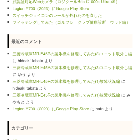
顔認証対応Webカメラ（ロジクールBrio C1000s Ultra 4K）
Legion Y700（2023）にGoogle Play Store
スイッチジョイコンのレールが外れたのを直した
フィッテングしてみた（ゴルフ５ クラブ健康診断 ウッド編）
最近のコメント
三菱冷蔵庫MR-E45Rの製氷機を修理してみた(3)ユニット取外し編
に
hideaki tabata
より
三菱冷蔵庫MR-E45Rの製氷機を修理してみた(3)ユニット取外し編
に
ゆう
より
三菱冷蔵庫MR-E45Rの製氷機を修理してみた(1)故障状況編
に
hideaki tabata
より
三菱冷蔵庫MR-E45Rの製氷機を修理してみた(1)故障状況編
に
み
やもと
より
Legion Y700（2023）にGoogle Play Store
に
hatn
より
カテゴリー