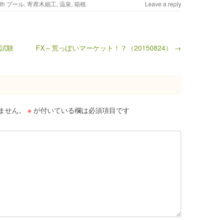
ith
プール
,
寄席木細工
,
温泉
,
箱根
.
Leave a reply
定試験
FX～荒っぽいマーケット！？（20150824） →
ません。
※
が付いている欄は必須項目です