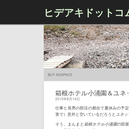
ヒデアキドットコ
BUY ADSPACE
箱根ホテル小涌園＆ユネッ
2015年8月14日
仕事と長男の部活の都合で夏休みの予定
害で）意外と空いているだろうと
ユネッ
そう、まんまと
箱根ホテル小涌園
の部屋