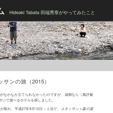
ム
Hideaki Tabata 田端秀章がやってみたこと
Skip to content
サンの旅（2015）
がなかなか立てられなかったのですが、
箱根
なら（風評被
サン
で遊べるホテルを探しました。
が取れ、平成27年8月12日～１泊で、
ユネッサン＋森の湯