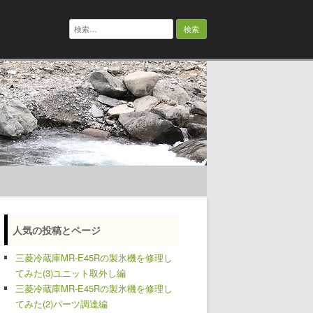
検
索:
人気の投稿とページ
三菱冷蔵庫MR-E45Rの製氷機を修理し
てみた(3)ユニット取外し編
三菱冷蔵庫MR-E45Rの製氷機を修理し
てみた(2)パーツ調達編