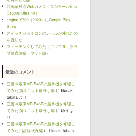
顔認証対応Webカメラ（ロジクールBrio
C1000s Ultra 4K）
Legion Y700（2023）にGoogle Play
Store
スイッチジョイコンのレールが外れたの
を直した
フィッテングしてみた（ゴルフ５ クラ
ブ健康診断 ウッド編）
最近のコメント
三菱冷蔵庫MR-E45Rの製氷機を修理し
てみた(3)ユニット取外し編
に
hideaki
tabata
より
三菱冷蔵庫MR-E45Rの製氷機を修理し
てみた(3)ユニット取外し編
に
ゆう
よ
り
三菱冷蔵庫MR-E45Rの製氷機を修理し
てみた(1)故障状況編
に
hideaki tabata