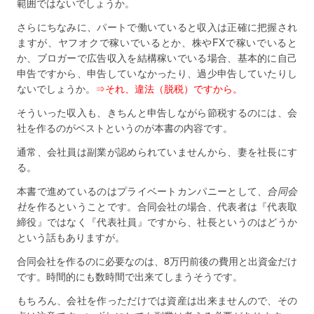
範囲ではないでしょうか。
さらにちなみに、パートで働いていると収入は正確に把握され
ますが、ヤフオクで稼いでいるとか、株やFXで稼いでいると
か、ブロガーで広告収入を結構稼いでいる場合、基本的に自己
申告ですから、申告していなかったり、過少申告していたりし
ないでしょうか。
⇒それ、違法（脱税）ですから。
そういった収入も、きちんと申告しながら節税するのには、会
社を作るのがベストというのが本書の内容です。
通常、会社員は副業が認められていませんから、妻を社長にす
る。
本書で進めているのはプライベートカンパニーとして、
合同会
社
を作るということです。合同会社の場合、代表者は『代表取
締役』ではなく『代表社員』ですから、社長というのはどうか
という話もありますが。
合同会社を作るのに必要なのは、8万円前後の費用と出資金だけ
です。時間的にも数時間で出来てしまうそうです。
もちろん、会社を作っただけでは資産は出来ませんので、その