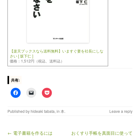
【楽天ブックスなら送料無料】いますぐ妻を社長にしな
さい [ 坂下仁 ]
価格：1,512円（税込、送料込）
共有:
Published by
hideaki tabata
, in
本
.
Leave a reply
← 電子書籍を作るには
おくすり手帳を真面目に使って
Post navigation