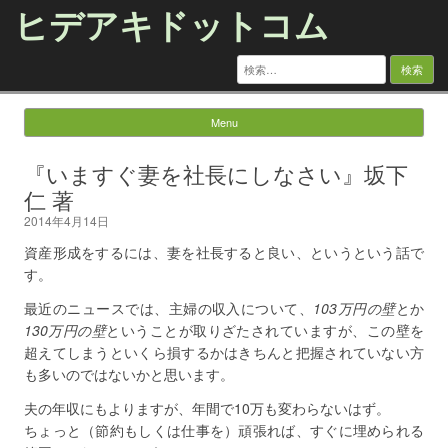
ヒデアキドットコム
検
索:
Menu
Skip to content
『いますぐ妻を社長にしなさい』坂下
仁 著
2014年4月14日
資産形成をするには、妻を社長すると良い、というという話で
す。
最近のニュースでは、主婦の収入について、
103万円の壁
とか
130万円の壁
ということが取りざたされていますが、この壁を
超えてしまうといくら損するかはきちんと把握されていない方
も多いのではないかと思います。
夫の年収にもよりますが、年間で10万も変わらないはず。
ちょっと（節約もしくは仕事を）頑張れば、すぐに埋められる