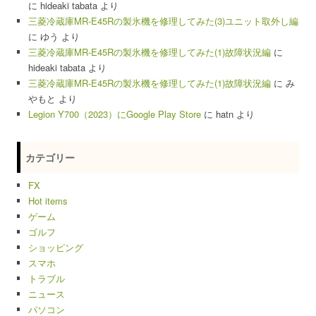
に
hideaki tabata
より
三菱冷蔵庫MR-E45Rの製氷機を修理してみた(3)ユニット取外し編
に
ゆう
より
三菱冷蔵庫MR-E45Rの製氷機を修理してみた(1)故障状況編
に
hideaki tabata
より
三菱冷蔵庫MR-E45Rの製氷機を修理してみた(1)故障状況編
に
み
やもと
より
Legion Y700（2023）にGoogle Play Store
に
hatn
より
カテゴリー
FX
Hot items
ゲーム
ゴルフ
ショッピング
スマホ
トラブル
ニュース
パソコン