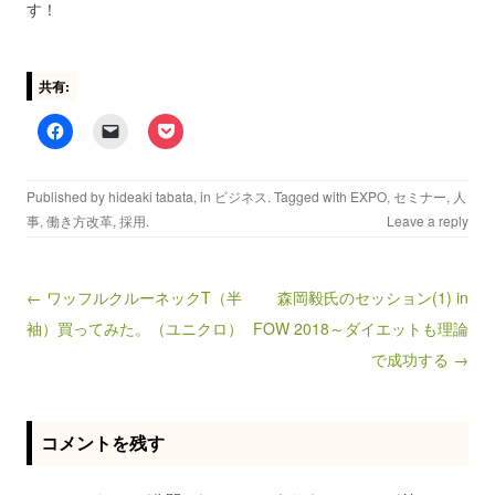
す！
共有:
Published by
hideaki tabata
, in
ビジネス
. Tagged with
EXPO
,
セミナー
,
人
事
,
働き方改革
,
採用
.
Leave a reply
← ワッフルクルーネックT（半
森岡毅氏のセッション(1) in
Post navigation
袖）買ってみた。（ユニクロ）
FOW 2018～ダイエットも理論
で成功する →
コメントを残す