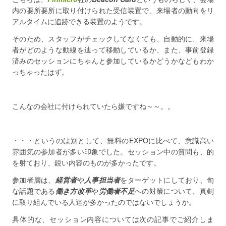
内の要所要所に取り付けられた受信装置で、来場者の動向をリ
アルタイムに追跡できる装置のようです。
そのため、スタッフがチェックしてなくても、自動的に、来場
者がどのような動線を辿って移動しているか、また、事前登録
済みのセッションにちゃんと参加しているかどうかなどもわか
っちゃったはず。
こんなの会社に付けられていたら嫌ですね～～。。
・・・というのは別として、無料のEXPOに比べて、意識高い
雰囲気の参加者が多い印象でした。セッション中の質問も、的
を射ており、鋭い内容のものが多かったです。
参加者層は、
経営者
や
人事担当者
をターゲットにしており、旬
な話題である
働き方改革
や
労働者不足
への対策について、真剣
に取り組んでいる人達が多かったのではないでしょうか。
具体的な、セッション内容については次の記事でご紹介しま