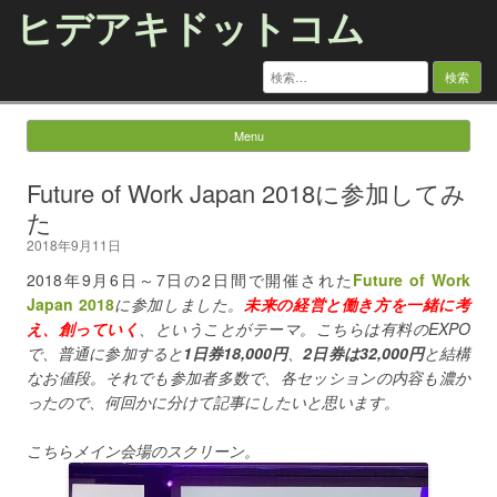
ヒデアキドットコム
検
索:
Menu
Skip to content
Future of Work Japan 2018に参加してみ
た
2018年9月11日
2018年9月6日～7日の2日間で開催された
Future of Work
Japan 2018
に参加しました。
未来の経営と働き方を一緒に考
え、創っていく
、ということがテーマ。こちらは有料のEXPO
で、普通に参加すると
1日券18,000円
、
2日券は32,000円
と結構
なお値段。それでも参加者多数で、各セッションの内容も濃か
ったので、何回かに分けて記事にしたいと思います。
こちらメイン会場のスクリーン。