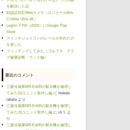
を解決した話
顔認証対応Webカメラ（ロジクールBrio
C1000s Ultra 4K）
Legion Y700（2023）にGoogle Play
Store
スイッチジョイコンのレールが外れたの
を直した
フィッテングしてみた（ゴルフ５ クラ
ブ健康診断 ウッド編）
最近のコメント
三菱冷蔵庫MR-E45Rの製氷機を修理し
てみた(3)ユニット取外し編
に
hideaki
tabata
より
三菱冷蔵庫MR-E45Rの製氷機を修理し
てみた(3)ユニット取外し編
に
ゆう
よ
り
三菱冷蔵庫MR-E45Rの製氷機を修理し