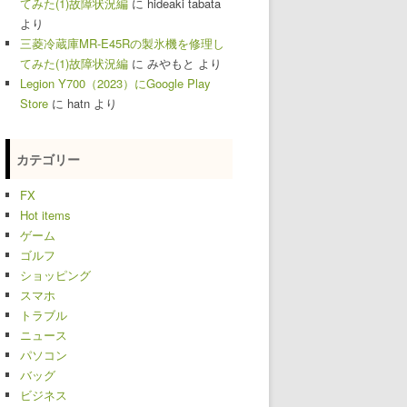
てみた(1)故障状況編
に
hideaki tabata
より
三菱冷蔵庫MR-E45Rの製氷機を修理し
てみた(1)故障状況編
に
みやもと
より
Legion Y700（2023）にGoogle Play
Store
に
hatn
より
カテゴリー
FX
Hot items
ゲーム
ゴルフ
ショッピング
スマホ
トラブル
ニュース
パソコン
バッグ
ビジネス