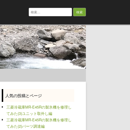
検
索:
人気の投稿とページ
三菱冷蔵庫MR-E45Rの製氷機を修理し
てみた(3)ユニット取外し編
三菱冷蔵庫MR-E45Rの製氷機を修理し
てみた(2)パーツ調達編