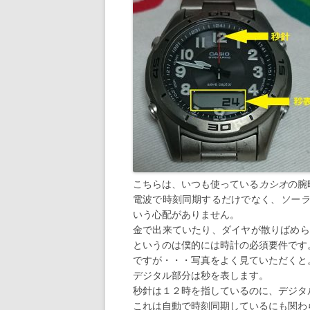
こちらは、いつも使っている
カシオ
の腕
電波で時刻同期するだけでなく、
ソーラ
いう心配がありません。
金で出来ていたり、ダイヤが散りばめら
というのは僕的には時計の必須要件です
ですが・・・写真をよく見ていただくと
デジタル部分は秒を表します。
秒針は１２時を指しているのに、デジタ
これは自動で時刻同期しているにも関わ