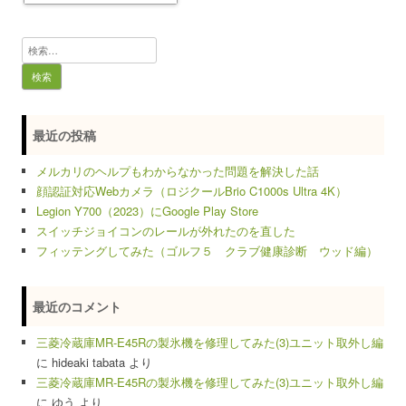
検
索:
最近の投稿
メルカリのヘルプもわからなかった問題を解決した話
顔認証対応Webカメラ（ロジクールBrio C1000s Ultra 4K）
Legion Y700（2023）にGoogle Play Store
スイッチジョイコンのレールが外れたのを直した
フィッテングしてみた（ゴルフ５ クラブ健康診断 ウッド編）
最近のコメント
三菱冷蔵庫MR-E45Rの製氷機を修理してみた(3)ユニット取外し編
に
hideaki tabata
より
三菱冷蔵庫MR-E45Rの製氷機を修理してみた(3)ユニット取外し編
に
ゆう
より