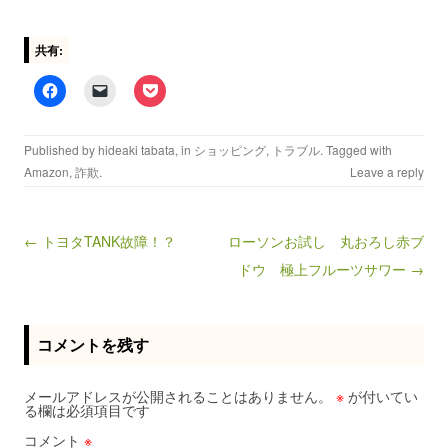
共有:
Published by
hideaki tabata
, in
ショッピング
,
トラブル
. Tagged with
Amazon
,
詐欺
.
Leave a reply
← トヨタTANK故障！？
ローソンお試し 丸おろし赤ブ
Post navigation
ドウ 極上フルーツサワー →
コメントを残す
メールアドレスが公開されることはありません。
※
が付いてい
る欄は必須項目です
コメント
※