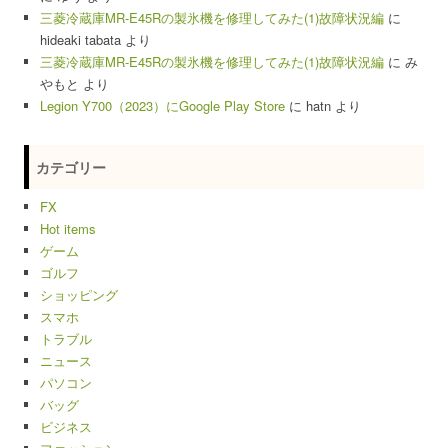
三菱冷蔵庫MR-E45Rの製氷機を修理してみた(1)故障状況編
に
hideaki tabata
より
三菱冷蔵庫MR-E45Rの製氷機を修理してみた(1)故障状況編
に
み
やもと
より
Legion Y700（2023）にGoogle Play Store
に
hatn
より
カテゴリー
FX
Hot items
ゲーム
ゴルフ
ショッピング
スマホ
トラブル
ニュース
パソコン
バッグ
ビジネス