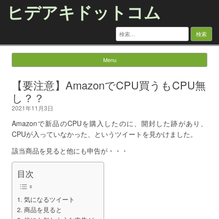
ヒデアキドットコム
検
索:
Menu
Skip to content
【要注意】AmazonでCPU買うもCPU無
し？？
2021年11月3日
Amazonで新品のCPUを購入したのに、開封した跡があり、
CPUが入っていなかった、というツイートを見かけました。
該当商品を見ると他にも申告が・・・
目次
気になるツイート
商品を見ると