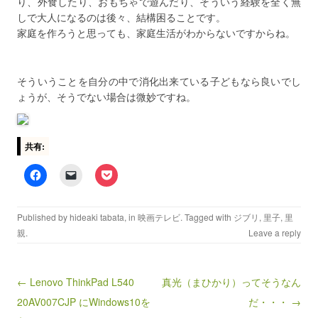
り、外食したり、おもちゃで遊んだり、そういう経験を全く無
しで大人になるのは後々、結構困ることです。
家庭を作ろうと思っても、家庭生活がわからないですからね。
そういうことを自分の中で消化出来ている子どもなら良いでし
ょうが、そうでない場合は微妙ですね。
共有:
Published by
hideaki tabata
, in
映画テレビ
. Tagged with
ジブリ
,
里子
,
里
親
.
Leave a reply
← Lenovo ThinkPad L540
真光（まひかり）ってそうなん
Post navigation
20AV007CJP にWindows10を
だ・・・ →