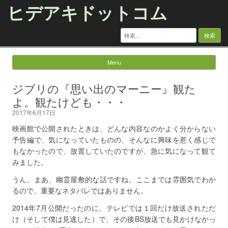
ヒデアキドットコム
検
索:
Menu
Skip to content
ジブリの『思い出のマーニー』観た
よ。観たけども・・・
2017年6月17日
映画館で公開されたときは、どんな内容なのかよく分からない
予告編で、気になっていたものの、そんなに興味を惹く感じで
もなかったので、放置していたのですが、急に気になって観て
みました。
うん。まあ、幽霊屋敷的な話ですね。ここまでは雰囲気でわか
るので、重要なネタバレではありません。
2014年7月公開だったのに、テレビでは１回だけ放送されただ
け（そして僕は見逃した）で、その後BS放送でも見かけなかっ