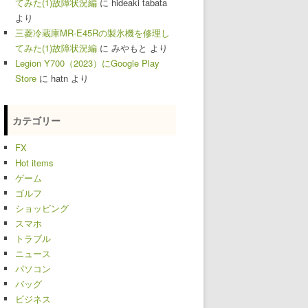
てみた(1)故障状況編
に
hideaki tabata
より
三菱冷蔵庫MR-E45Rの製氷機を修理し
てみた(1)故障状況編
に
みやもと
より
Legion Y700（2023）にGoogle Play
Store
に
hatn
より
カテゴリー
FX
Hot items
ゲーム
ゴルフ
ショッピング
スマホ
トラブル
ニュース
パソコン
バッグ
ビジネス