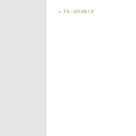
← FX～2013年1月
Post navigation