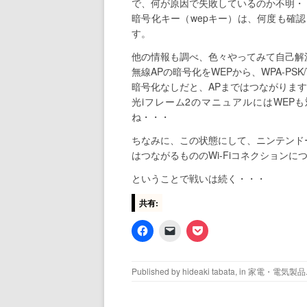
で、何が原因で失敗しているのか不明・
暗号化キー（wepキー）は、何度も確
す。
他の情報も調べ、色々やってみて自己解
無線APの暗号化をWEPから、WPA-PSK
暗号化なしだと、APまではつながりま
光iフレーム2のマニュアルにはWEP
ね・・・
ちなみに、この状態にして、ニンテンドーD
はつながるもののWi-Fiコネクション
ということで戦いは続く・・・
共有:
Published by
hideaki tabata
, in
家電・電気製品