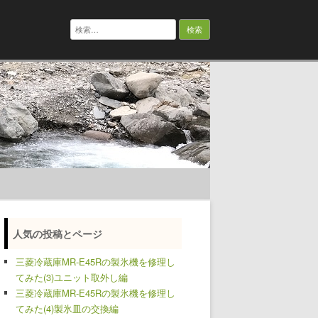
検
索:
人気の投稿とページ
三菱冷蔵庫MR-E45Rの製氷機を修理し
てみた(3)ユニット取外し編
三菱冷蔵庫MR-E45Rの製氷機を修理し
てみた(4)製氷皿の交換編