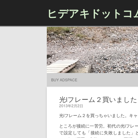
ヒデアキドットコ
BUY ADSPACE
光iフレーム２買いました
2013年2月2日
光iフレーム２を買っちゃいました。キャン
ところが接続に一苦労。初代の光iフレ
で設定しても「接続に失敗しました」