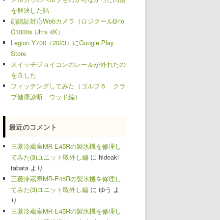
を解決した話
顔認証対応Webカメラ（ロジクールBrio
C1000s Ultra 4K）
Legion Y700（2023）にGoogle Play
Store
スイッチジョイコンのレールが外れたの
を直した
フィッテングしてみた（ゴルフ５ クラ
ブ健康診断 ウッド編）
最近のコメント
三菱冷蔵庫MR-E45Rの製氷機を修理し
てみた(3)ユニット取外し編
に
hideaki
tabata
より
三菱冷蔵庫MR-E45Rの製氷機を修理し
てみた(3)ユニット取外し編
に
ゆう
よ
り
三菱冷蔵庫MR-E45Rの製氷機を修理し