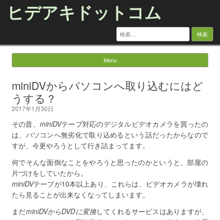
ヒデアキドットコム
検
索:
Menu
Skip to content
miniDVからパソコンへ取り込むにはど
うする？
2017年1月30日
その昔、
miniDV
テープ対応のデジタルビデオカメラを買ったの
は、パソコンへ無劣化で取り込めるという話だったからなので
すが、今更やろうとして行き詰まってます。
何でそんな面倒なことをやろうと思ったのかというと、部屋の
片づけをしていたから。
miniDV
テープが10本以上あり、これらは、ビデオカメラが壊れ
たら見ることが出来なくなってしまいます。
まだ
miniDVからDVDに変換
してくれるサービスはありますが、