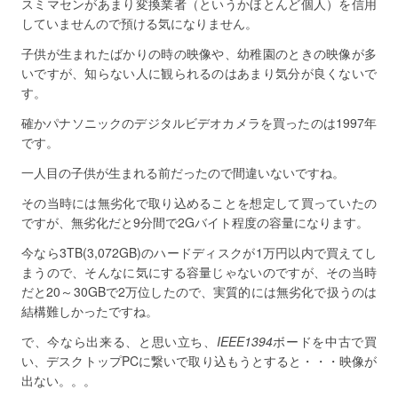
スミマセンがあまり変換業者（というかほとんど個人）を信用
していませんので預ける気になりません。
子供が生まれたばかりの時の映像や、幼稚園のときの映像が多
いですが、知らない人に観られるのはあまり気分が良くないで
す。
確かパナソニックのデジタルビデオカメラを買ったのは1997年
です。
一人目の子供が生まれる前だったので間違いないですね。
その当時には無劣化で取り込めることを想定して買っていたの
ですが、無劣化だと9分間で2Gバイト程度の容量になります。
今なら3TB(3,072GB)のハードディスクが1万円以内で買えてし
まうので、そんなに気にする容量じゃないのですが、その当時
だと20～30GBで2万位したので、実質的には無劣化で扱うのは
結構難しかったですね。
で、今なら出来る、と思い立ち、
IEEE1394
ボードを中古で買
い、デスクトップPCに繋いで取り込もうとすると・・・映像が
出ない。。。