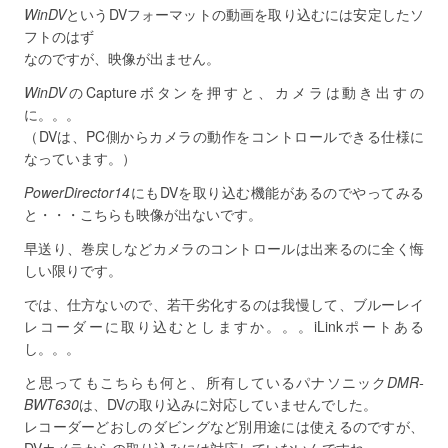
WinDV
というDVフォーマットの動画を取り込むには安定したソ
フトのはず
なのですが、映像が出ません。
WinDV
のCaptureボタンを押すと、カメラは動き出すの
に。。。
（DVは、PC側からカメラの動作をコントロールできる仕様に
なっています。）
PowerDirector14
にもDVを取り込む機能があるのでやってみる
と・・・こちらも映像が出ないです。
早送り、巻戻しなどカメラのコントロールは出来るのに全く悔
しい限りです。
では、仕方ないので、若干劣化するのは我慢して、ブルーレイ
レコーダーに取り込むとしますか。。。iLinkポートある
し。。。
と思ってもこちらも何と、所有しているパナソニック
DMR-
BWT630
は、DVの取り込みに対応していませんでした。
レコーダーどおしのダビングなど別用途には使えるのですが、