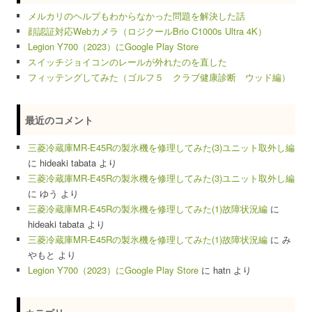
メルカリのヘルプもわからなかった問題を解決した話
顔認証対応Webカメラ（ロジクールBrio C1000s Ultra 4K）
Legion Y700（2023）にGoogle Play Store
スイッチジョイコンのレールが外れたのを直した
フィッテングしてみた（ゴルフ５ クラブ健康診断 ウッド編）
最近のコメント
三菱冷蔵庫MR-E45Rの製氷機を修理してみた(3)ユニット取外し編
に
hideaki tabata
より
三菱冷蔵庫MR-E45Rの製氷機を修理してみた(3)ユニット取外し編
に
ゆう
より
三菱冷蔵庫MR-E45Rの製氷機を修理してみた(1)故障状況編
に
hideaki tabata
より
三菱冷蔵庫MR-E45Rの製氷機を修理してみた(1)故障状況編
に
み
やもと
より
Legion Y700（2023）にGoogle Play Store
に
hatn
より