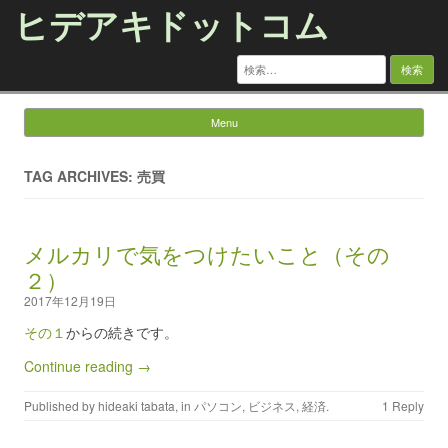
ヒデアキドットコム
検
索:
Menu
Skip to content
TAG ARCHIVES: 売買
メルカリで気をつけたいこと（その
２）
2017年12月19日
その１
からの続きです。
Continue reading →
Published by
hideaki tabata
, in
パソコン
,
ビジネス
,
経済
.
1 Reply