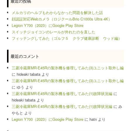
最近の投稿
メルカリのヘルプもわからなかった問題を解決した話
顔認証対応Webカメラ（ロジクールBrio C1000s Ultra 4K）
Legion Y700（2023）にGoogle Play Store
スイッチジョイコンのレールが外れたのを直した
フィッテングしてみた（ゴルフ５ クラブ健康診断 ウッド編）
最近のコメント
三菱冷蔵庫MR-E45Rの製氷機を修理してみた(3)ユニット取外し編
に
hideaki tabata
より
三菱冷蔵庫MR-E45Rの製氷機を修理してみた(3)ユニット取外し編
に
ゆう
より
三菱冷蔵庫MR-E45Rの製氷機を修理してみた(1)故障状況編
に
hideaki tabata
より
三菱冷蔵庫MR-E45Rの製氷機を修理してみた(1)故障状況編
に
み
やもと
より
Legion Y700（2023）にGoogle Play Store
に
hatn
より