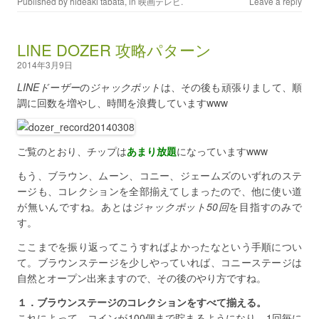
Published by
hideaki tabata
, in
映画テレビ
.
Leave a reply
LINE DOZER 攻略パターン
2014年3月9日
LINEドーザー
の
ジャックポット
は、その後も頑張りまして、順
調に回数を増やし、時間を浪費していますwww
ご覧のとおり、チップは
あまり放題
になっていますwww
もう、ブラウン、ムーン、コニー、ジェームズのいずれのステ
ージも、コレクションを全部揃えてしまったので、他に使い道
が無いんですね。あとは
ジャックポット50回
を目指すのみで
す。
ここまでを振り返ってこうすればよかったなという手順につい
て。ブラウンステージを少しやっていれば、コニーステージは
自然とオープン出来ますので、その後のやり方ですね。
１．ブラウンステージのコレクションをすべて揃える。
これによって、コインが100個まで貯まるようになり、1回毎に