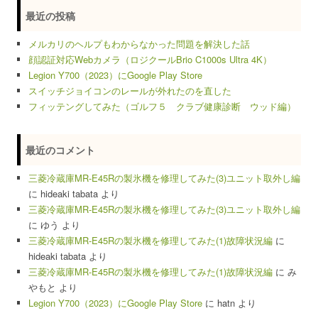
最近の投稿
メルカリのヘルプもわからなかった問題を解決した話
顔認証対応Webカメラ（ロジクールBrio C1000s Ultra 4K）
Legion Y700（2023）にGoogle Play Store
スイッチジョイコンのレールが外れたのを直した
フィッテングしてみた（ゴルフ５ クラブ健康診断 ウッド編）
最近のコメント
三菱冷蔵庫MR-E45Rの製氷機を修理してみた(3)ユニット取外し編
に
hideaki tabata
より
三菱冷蔵庫MR-E45Rの製氷機を修理してみた(3)ユニット取外し編
に
ゆう
より
三菱冷蔵庫MR-E45Rの製氷機を修理してみた(1)故障状況編
に
hideaki tabata
より
三菱冷蔵庫MR-E45Rの製氷機を修理してみた(1)故障状況編
に
み
やもと
より
Legion Y700（2023）にGoogle Play Store
に
hatn
より