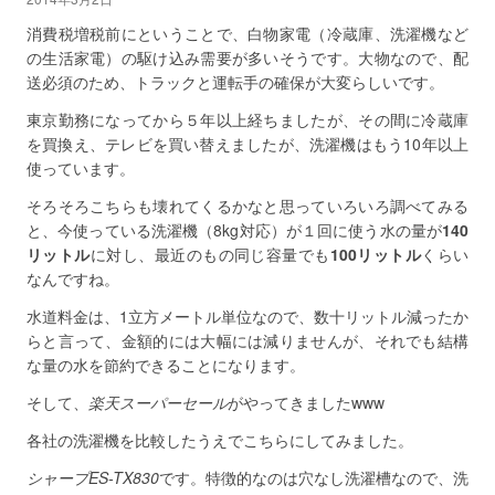
消費税増税前にということで、白物家電（冷蔵庫、洗濯機など
の生活家電）の駆け込み需要が多いそうです。大物なので、配
送必須のため、トラックと運転手の確保が大変らしいです。
東京勤務になってから５年以上経ちましたが、その間に冷蔵庫
を買換え、テレビを買い替えましたが、洗濯機はもう10年以上
使っています。
そろそろこちらも壊れてくるかなと思っていろいろ調べてみる
と、今使っている洗濯機（8kg対応）が１回に使う水の量が
140
リットル
に対し、最近のもの同じ容量でも
100リットル
くらい
なんですね。
水道料金は、1立方メートル単位なので、数十リットル減ったか
らと言って、金額的には大幅には減りませんが、それでも結構
な量の水を節約できることになります。
そして、
楽天スーパーセール
がやってきましたwww
各社の洗濯機を比較したうえでこちらにしてみました。
シャープES-TX830
です。特徴的なのは穴なし洗濯槽なので、洗