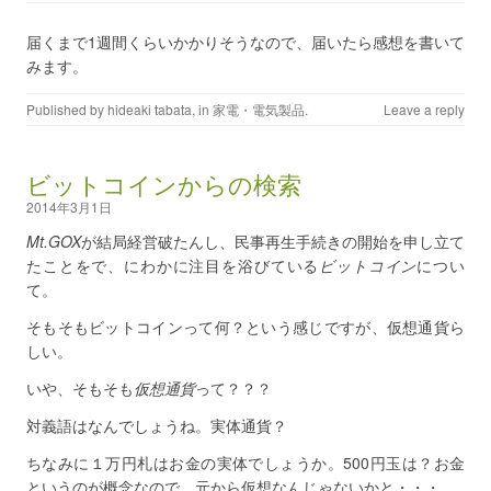
届くまで1週間くらいかかりそうなので、届いたら感想を書いて
みます。
Published by
hideaki tabata
, in
家電・電気製品
.
Leave a reply
ビットコインからの検索
2014年3月1日
Mt.GOX
が結局経営破たんし、民事再生手続きの開始を申し立て
たことをで、にわかに注目を浴びている
ビットコイン
につい
て。
そもそもビットコインって何？という感じですが、仮想通貨ら
しい。
いや、そもそも
仮想通貨
って？？？
対義語はなんでしょうね。実体通貨？
ちなみに１万円札はお金の実体でしょうか。500円玉は？お金
というのが概念なので、元から仮想なんじゃないかと・・・