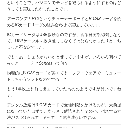
ということで、パソコンでテレビを観られるようにするのはど
うしても実現したかったことです。
アースソフトPT2
というチューナーボードと
B-CASカード
を読
めるICカードリーダの組み合わせで実現しています。
ICカードリーダはUSB接続なのですが、ある日突然認識しなく
て、USBケーブルを抜き差ししなくてはならなかったりと、ち
ょっと不安定でした。
でもまあ、しょうがないかと使っていますが、いろいろ調べて
みると・・・え？
Softcas
って何？
物理的にB-CASカードが無くても、ソフトウェアでエミュレー
トしちゃうソフトなのですね！？
もう1年以上も前に出回っていたもののようですが酷いですね
ぇ。
デジタル放送はB-CASカードで受信制限をかけるのが、大前提
になっていたはずで、あっさり解読された？のか、パスする方
法が見つけられてしまって、全然意味ないですね。