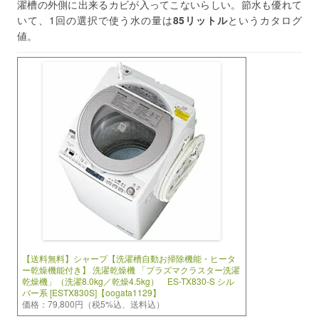
濯槽の外側に出来るカビが入ってこないらしい。節水も優れて
いて、1回の選択で使う水の量は
85リットル
というカタログ
値。
【送料無料】シャープ【洗濯槽自動お掃除機能・ヒータ
ー乾燥機能付き】 洗濯乾燥機 「プラズマクラスター洗濯
乾燥機」（洗濯8.0kg／乾燥4.5kg） ES-TX830-S シル
バー系 [ESTX830S]【oogata1129】
価格：79,800円（税5%込、送料込）