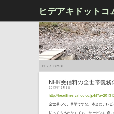
ヒデアキドットコ
BUY ADSPACE
NHK受信料の全世帯義務
2013年12月3日
http://headlines.yahoo.co.jp/hl?a=2013
全世帯って、暴挙ですな。本当にテレビ
払っても払わなくても、サービスに違い