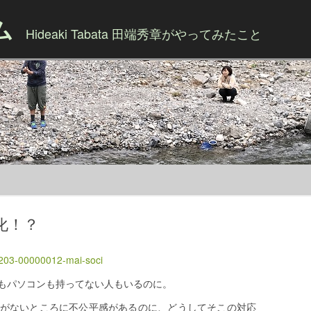
ム
Hideaki Tabata 田端秀章がやってみたこと
Skip to content
化！？
1203-00000012-mai-soci
もパソコンも持ってない人もいるのに。
がないところに不公平感があるのに、どうしてそこの対応