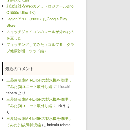
顔認証対応Webカメラ（ロジクールBrio
C1000s Ultra 4K）
Legion Y700（2023）にGoogle Play
Store
スイッチジョイコンのレールが外れたの
を直した
フィッテングしてみた（ゴルフ５ クラ
ブ健康診断 ウッド編）
最近のコメント
三菱冷蔵庫MR-E45Rの製氷機を修理し
てみた(3)ユニット取外し編
に
hideaki
tabata
より
三菱冷蔵庫MR-E45Rの製氷機を修理し
てみた(3)ユニット取外し編
に
ゆう
よ
り
三菱冷蔵庫MR-E45Rの製氷機を修理し
てみた(1)故障状況編
に
hideaki tabata