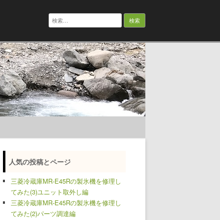
検
索:
人気の投稿とページ
三菱冷蔵庫MR-E45Rの製氷機を修理し
てみた(3)ユニット取外し編
三菱冷蔵庫MR-E45Rの製氷機を修理し
てみた(2)パーツ調達編