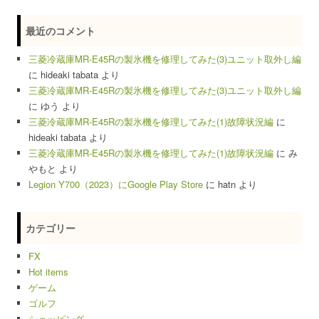
最近のコメント
三菱冷蔵庫MR-E45Rの製氷機を修理してみた(3)ユニット取外し編
に
hideaki tabata
より
三菱冷蔵庫MR-E45Rの製氷機を修理してみた(3)ユニット取外し編
に
ゆう
より
三菱冷蔵庫MR-E45Rの製氷機を修理してみた(1)故障状況編
に
hideaki tabata
より
三菱冷蔵庫MR-E45Rの製氷機を修理してみた(1)故障状況編
に
み
やもと
より
Legion Y700（2023）にGoogle Play Store
に
hatn
より
カテゴリー
FX
Hot items
ゲーム
ゴルフ
ショッピング