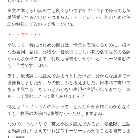
英文の本くらい読めても良くないですか？いつまで経っても英
単語覚えてるだけじゃつまらん・・・というか、何のために英
語の勉強してるのって感じですね。
・・・ウソ・・・
小説って、特にはじめの部分は、情景を表現するために、様々
な形容詞、副詞、比喩や、普段目にしない花の名前などの名詞
がわんさか出てきて、何度も辞書を引かないと１ページ進むの
も一苦労です。はい。
僕も、最初試しに読んでみようとしたけど、分からな過ぎて一
度挫折しましたが、その後、ふと考えました。日本語で書いて
ある小説でも、ちょっとわかない表現や名詞が出てきても、ス
ルーして読むことって良くありません？
例えば『リノリウムの床』って、どんな床か正確にわからなく
ても、物語の大筋には影響なかったりしますよね。
なので、そのノリで、英文小説を読んでみると、最低限、主語
と動詞だけ押さえていればストーリーはわかることを発見しま
したwww