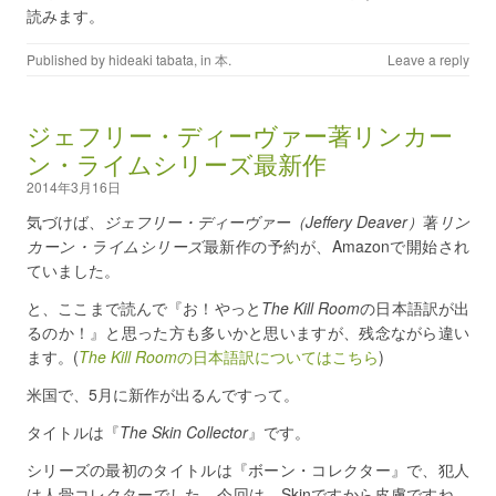
読みます。
Published by
hideaki tabata
, in
本
.
Leave a reply
ジェフリー・ディーヴァー著リンカー
ン・ライムシリーズ最新作
2014年3月16日
気づけば、
ジェフリー・ディーヴァー（Jeffery Deaver）
著
リン
カーン・ライムシリーズ
最新作の予約が、Amazonで開始され
ていました。
と、ここまで読んで『お！やっと
The Kill Room
の日本語訳が出
るのか！』と思った方も多いかと思いますが、残念ながら違い
ます。(
The Kill Room
の日本語訳についてはこちら
)
米国で、5月に新作が出るんですって。
タイトルは『
The Skin Collector
』です。
シリーズの最初のタイトルは『ボーン・コレクター』で、犯人
は人骨コレクターでした。今回は、Skinですから皮膚ですね。